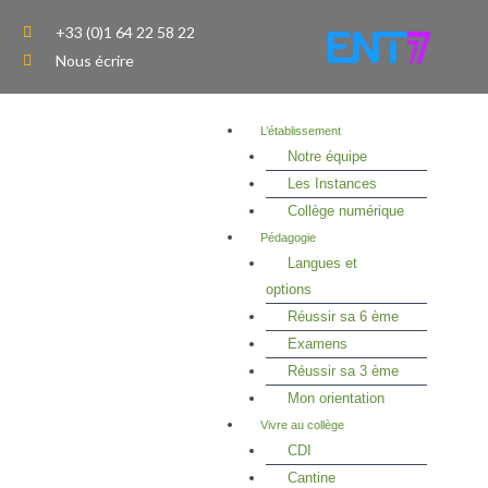
Aller
+33 (0)1 64 22 58 22
au
Nous écrire
contenu
L’établissement
Notre équipe
Les Instances
Collège numérique
Pédagogie
Langues et
options
Réussir sa 6 ème
Examens
Réussir sa 3 ème
Mon orientation
Vivre au collège
CDI
Cantine