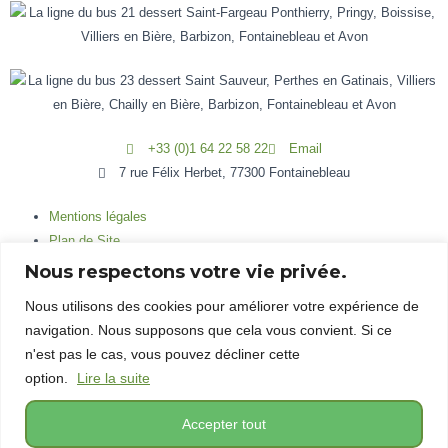
+33 (0)1 64 22 58 22
Email
7 rue Félix Herbet, 77300 Fontainebleau
Mentions légales
Plan de Site
Actualités
Nous respectons votre vie privée.
Agenda
Nous utilisons des cookies pour améliorer votre expérience de
navigation. Nous supposons que cela vous convient. Si ce
Mentions légales
n'est pas le cas, vous pouvez décliner cette
Plan de Site
option.
Lire la suite
Actualités
Agenda
Accepter tout